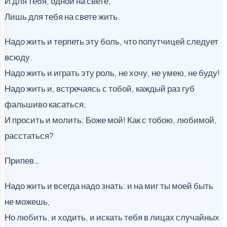
И для тебя, одной на свете,
Лишь для тебя на свете жить.
Надо жить и терпеть эту боль, что попутчицей следует
всюду.
Надо жить и играть эту роль, не хочу, не умею, не буду!
Надо жить и, встречаясь с тобой, каждый раз губ
фальшиво касаться,
И просить и молить: Боже мой! Как с тобою, любимой,
расстаться?
Припев…
Надо жить и всегда надо знать: и на миг ты моей быть
не можешь,
Но любить, и ходить, и искать тебя в лицах случайных