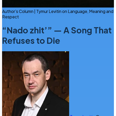
Author’s Column | Tymur Levitin on Language, Meaning and
Respect
“Nado zhit’” — A Song That
Refuses to Die