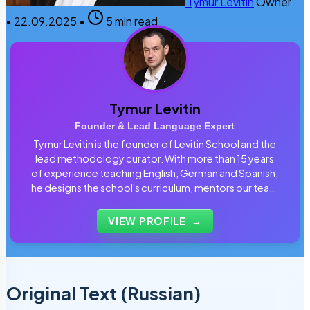
Tymur Levitin
Owner
•
22.09.2025
•
5 min read
Tymur Levitin
Founder & Lead Language Expert
Tymur Levitin is the founder of Levitin School and the
lead methodology curator. With more than 15 years
of experience teaching English, German and Spanish,
he designs the school's curriculum, mentors our team
of tutors and personally reviews the materials that
students use every day.
VIEW PROFILE
→
Original Text (Russian)