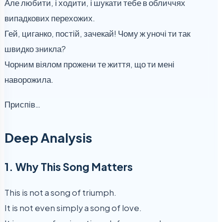
Але любити, і ходити, і шукати тебе в обличчях
випадкових перехожих.
Гей, циганко, постій, зачекай! Чому ж уночі ти так
швидко зникла?
Чорним віялом прожени те життя, що ти мені
наворожила.
Приспів…
Deep Analysis
1. Why This Song Matters
This is not a song of triumph.
It is not even simply a song of love.