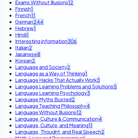
Exams Without Illusions
12
Finnish
1
French
11
German
244
Hebrew
1
Hindi
1
Interesting information
306
Italian
2
Japanese
8
Korean
2
Language and Society
2
Language as a Way of Thinking
1
Language Hacks That Actually Work
3
Language Learning Problems and Solutions
5
Language Learning Psychology
3
Language Myths Busted
2
Language Teaching Philosophy
4
Language Without Illusions
12
Language, Culture & Communication
4
Language, Culture, and Meaning
11
Language, Thought, and Real Speech
2