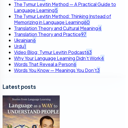
The Tymur Levitin Method — A Practical Guide to
Language Learning
5
The Tymur Levitin Method: Thinking Instead of
Memorizing in Language Learning
60
Translation Theory and Cultural Meaning
4
Translation Theory and Practice
97
Ukrainian
6
Urdu
1
Video Blog: Tymur Levitin Podcast
63
Why Your Language Learning Didn’t Work
4
Words That Reveal a Person
6
Words You Know — Meanings You Don’t
3
Latest posts