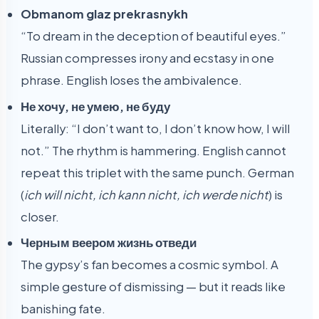
Obmanom glaz prekrasnykh
“To dream in the deception of beautiful eyes.”
Russian compresses irony and ecstasy in one
phrase. English loses the ambivalence.
Не хочу, не умею, не буду
Literally: “I don’t want to, I don’t know how, I will
not.” The rhythm is hammering. English cannot
repeat this triplet with the same punch. German
(
ich will nicht, ich kann nicht, ich werde nicht
) is
closer.
Черным веером жизнь отведи
The gypsy’s fan becomes a cosmic symbol. A
simple gesture of dismissing — but it reads like
banishing fate.