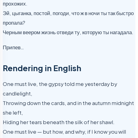
прохожих.
Эй, цыганка, постой, погоди, что ж в ночи ты так быстро
пропала?
Черным веером жизнь отведи ту, которую ты нагадала.
Припев…
Rendering in English
One must live, the gypsy told me yesterday by
candlelight,
Throwing down the cards, and in the autumn midnight
she left,
Hiding her tears beneath the silk of her shawl.
One must live — but how, and why, if I know you will