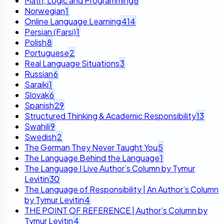
Math, Logic and Programming
6
Norwegian
1
Online Language Learning
414
Persian (Farsi)
1
Polish
8
Portuguese
2
Real Language Situations
3
Russian
6
Saraiki
1
Slovak
6
Spanish
29
Structured Thinking & Academic Responsibility
13
Swahili
9
Swedish
2
The German They Never Taught You
5
The Language Behind the Language
1
The Language I Live Author’s Column by Tymur
Levitin
30
The Language of Responsibility | An Author’s Column
by Tymur Levitin
4
THE POINT OF REFERENCE | Author’s Column by
Tymur Levitin
4