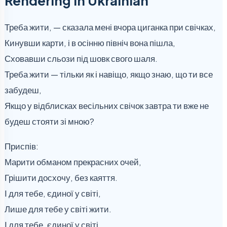
Rendering in Ukrainian
Треба жити, — сказала мені вчора циганка при свічках,
Кинувши карти, і в осінню північ вона пішла,
Сховавши сльози під шовк свого шаля.
Треба жити — тільки як і навіщо, якщо знаю, що ти все
забудеш,
Якщо у відблисках весільних свічок завтра ти вже не
будеш стояти зі мною?
Приспів:
Марити обманом прекрасних очей,
Грішити досхочу, без каяття.
І для тебе, єдиної у світі,
Лише для тебе у світі жити.
І для тебе, єдиної у світі,