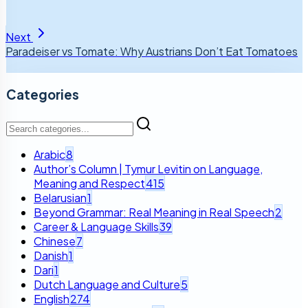
Next
Paradeiser vs Tomate: Why Austrians Don’t Eat Tomatoes
Categories
Arabic
8
Author’s Column | Tymur Levitin on Language,
Meaning and Respect
415
Belarusian
1
Beyond Grammar: Real Meaning in Real Speech
2
Career & Language Skills
39
Chinese
7
Danish
1
Dari
1
Dutch Language and Culture
5
English
274