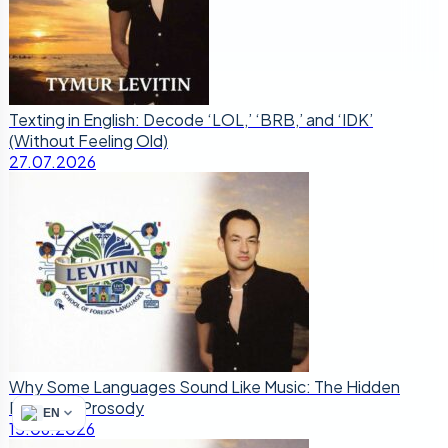
Texting in English: Decode ‘LOL,’ ‘BRB,’ and ‘IDK’
(Without Feeling Old)
27.07.2026
Why Some Languages Sound Like Music: The Hidden
Power of Prosody
EN
15.06.2026