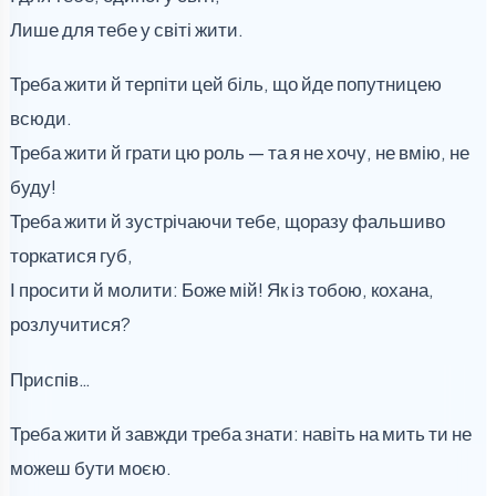
Лише для тебе у світі жити.
Треба жити й терпіти цей біль, що йде попутницею
всюди.
Треба жити й грати цю роль — та я не хочу, не вмію, не
буду!
Треба жити й зустрічаючи тебе, щоразу фальшиво
торкатися губ,
І просити й молити: Боже мій! Як із тобою, кохана,
розлучитися?
Приспів…
Треба жити й завжди треба знати: навіть на мить ти не
можеш бути моєю.