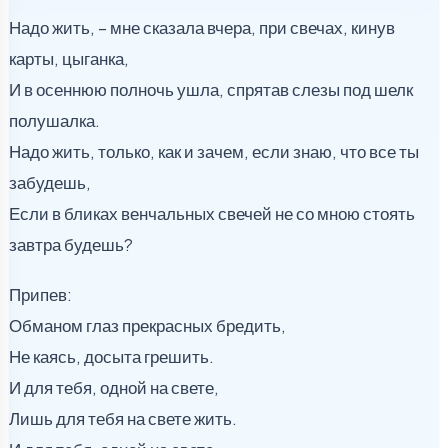
Надо жить, – мне сказала вчера, при свечах, кинув
карты, цыганка,
И в осеннюю полночь ушла, спрятав слезы под шелк
полушалка.
Надо жить, только, как и зачем, если знаю, что все ты
забудешь,
Если в бликах венчальных свечей не со мною стоять
завтра будешь?
Припев:
Обманом глаз прекрасных бредить,
Не каясь, досыта грешить.
И для тебя, одной на свете,
Лишь для тебя на свете жить.